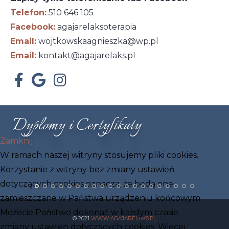
Telefon:
510 646 105
Facebook:
agajarelaksoterapia
Email:
wojtkowskaagnieszka@wp.pl
Email:
kontakt@agajarelaks.pl
Dyplomy i Certyfikaty
Zamknij
W ramach naszej witryny stosujemy pliki cookies.
Korzystanie z witryny bez zmiany ustawień
dotyczących cookies oznacza, że będą one
zamieszczane w Państwa urządzeniu końcowym.
Możecie Państwo dokonać w każdym czasie
© 2021
WWW.AGAJARELAKS.PL
zmiany ustawień dotyczących cookies. Więcej